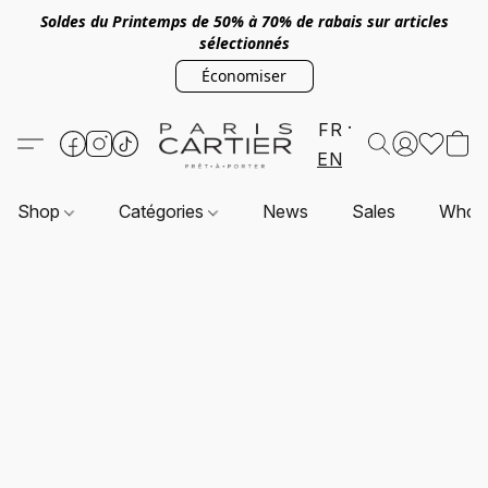
Soldes du Printemps de 50% à 70% de rabais sur articles
sélectionnés
Économiser
FR
EN
Shop
Catégories
News
Sales
Who a