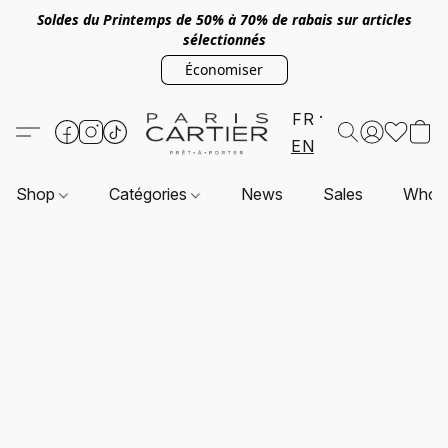
Soldes du Printemps de 50% à 70% de rabais sur articles
sélectionnés
Économiser
FR
EN
Shop
Catégories
News
Sales
Who a