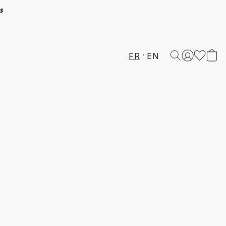
és
FR
EN