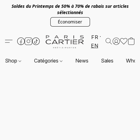
Soldes du Printemps de 50% à 70% de rabais sur articles
sélectionnés
Économiser
FR
EN
Shop
Catégories
News
Sales
Who a