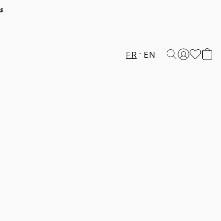
és
FR
EN