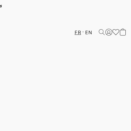
és
FR
EN