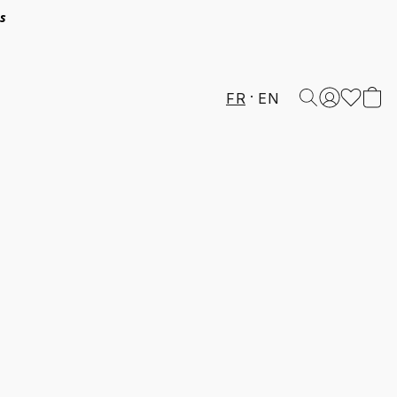
és
FR
EN